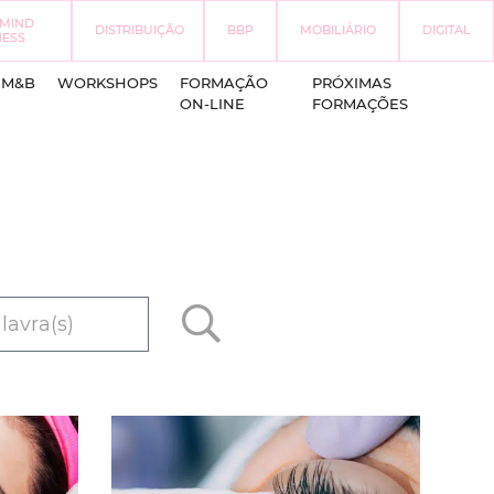
 MIND
DISTRIBUIÇÃO
BBP
MOBILIÁRIO
DIGITAL
NESS
EM&B
WORKSHOPS
FORMAÇÃO
PRÓXIMAS
ON-LINE
FORMAÇÕES
alavra(s)