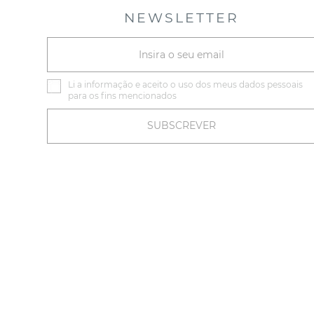
NEWSLETTER
Li a
informação
e aceito o uso dos meus dados pessoais
para os fins mencionados
SUBSCREVER